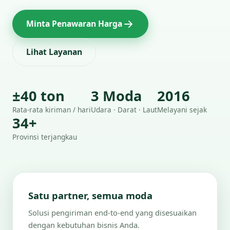
Minta Penawaran Harga
Lihat Layanan
±40 ton
3 Moda
2016
Rata-rata kiriman / hari
Udara · Darat · Laut
Melayani sejak
34+
Provinsi terjangkau
Satu partner, semua moda
Solusi pengiriman end-to-end yang disesuaikan
dengan kebutuhan bisnis Anda.