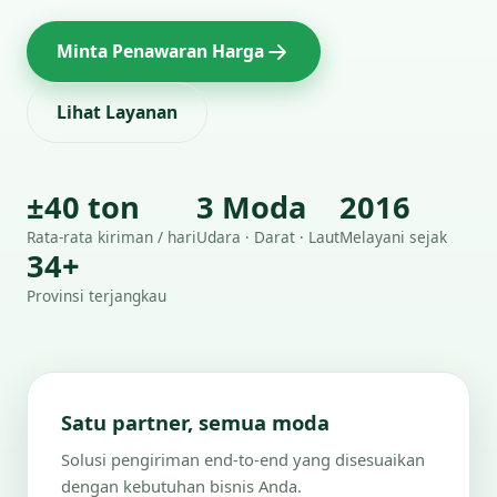
Minta Penawaran Harga
Lihat Layanan
±40 ton
3 Moda
2016
Rata-rata kiriman / hari
Udara · Darat · Laut
Melayani sejak
34+
Provinsi terjangkau
Satu partner, semua moda
Solusi pengiriman end-to-end yang disesuaikan
dengan kebutuhan bisnis Anda.