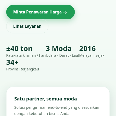
Minta Penawaran Harga
Lihat Layanan
±40 ton
3 Moda
2016
Rata-rata kiriman / hari
Udara · Darat · Laut
Melayani sejak
34+
Provinsi terjangkau
Satu partner, semua moda
Solusi pengiriman end-to-end yang disesuaikan
dengan kebutuhan bisnis Anda.